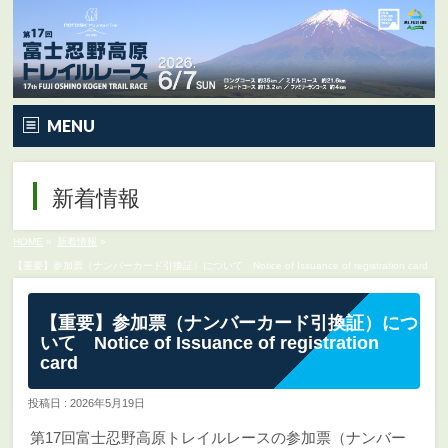
MENU
トップページ
新着情報
大会要項
HOME
»
新着情報
»
大会の特徴
【重要】参加票（ナンバーカード引換証）について Notice of Issuance of registration card
コース&アクセス
【重要】参加票（ナンバーカード引換証）につ
いて Notice of Issuance of registration
エントリー
card
Q&A | お問い合わせ
投稿日 : 2026年5月19日
第17回富士忍野高原トレイルレースの参加票（ナンバー