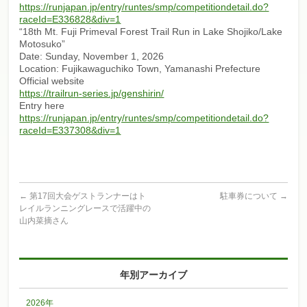
https://runjapan.jp/entry/runtes/smp/competitiondetail.do?
raceId=E336828&div=1
“18th Mt. Fuji Primeval Forest Trail Run in Lake Shojiko/Lake
Motosuko”
Date: Sunday, November 1, 2026
Location: Fujikawaguchiko Town, Yamanashi Prefecture
Official website
https://trailrun-series.jp/genshirin/
Entry here
https://runjapan.jp/entry/runtes/smp/competitiondetail.do?
raceId=E337308&div=1
←
第17回大会ゲストランナーはト
駐車券について
→
レイルランニングレースで活躍中の
山内菜摘さん
年別アーカイブ
2026年