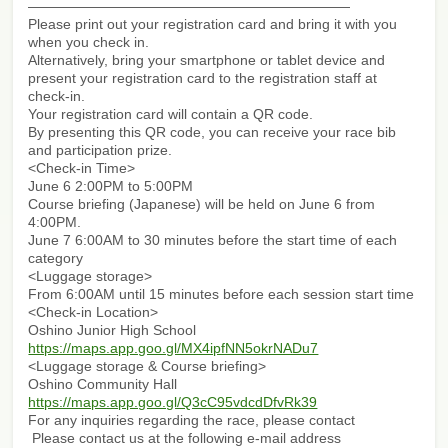
———————————————————————
Please print out your registration card and bring it with you
when you check in.
Alternatively, bring your smartphone or tablet device and
present your registration card to the registration staff at
check-in.
Your registration card will contain a QR code.
By presenting this QR code, you can receive your race bib
and participation prize.
<Check-in Time>
June 6 2:00PM to 5:00PM
Course briefing (Japanese) will be held on June 6 from
4:00PM.
June 7 6:00AM to 30 minutes before the start time of each
category
<Luggage storage>
From 6:00AM until 15 minutes before each session start time
<Check-in Location>
Oshino Junior High School
https://maps.app.goo.gl/MX4ipfNN5okrNADu7
<Luggage storage & Course briefing>
Oshino Community Hall
https://maps.app.goo.gl/Q3cC95vdcdDfvRk39
For any inquiries regarding the race, please contact
Please contact us at the following e-mail address