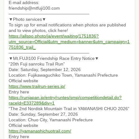
E-mail address:
friendship@mtfuji100.com
——————————————————–
▼Photo services▼
To sign up for email notifications when photos are published
and to view photos, click here!
https://allspo.photo/ja/event/waiting/1751836?
utm_source=Official&utm_medium=banner&utm_campaign=1
751836_trail_
——————————————————–
▼Mt.FUJI100 Friendship Race Entry Notice▼
“20th Fuji sanroku Trail Run”
Date: Saturday, September 12, 2026
Location: Fujikawaguchiko Town, Yamanashi Prefecture
Official website
https://www.trailrun-series.jp/
Entry here
https://runjapan.jp/entry/runtes/smp/competitiondetail.do?
raceId=E337289&div=1
“The 2nd Nordisk Mountain Trail in YAMANASHI CHUO 2026”
Date: Sunday, September 27, 2026
Location: Chuo City, Yamanashi Prefecture
Official website
https://yamanashichuotrail.com/
Entry here