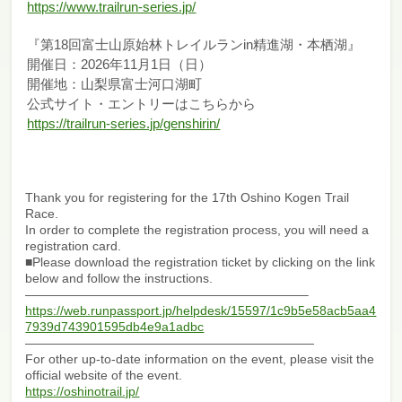
https://www.trailrun-series.jp/
『第18回富士山原始林トレイルランin精進湖・本栖湖』
開催日：2026年11月1日（日）
開催地：山梨県富士河口湖町
公式サイト・エントリーはこちらから
https://trailrun-series.jp/genshirin/
Thank you for registering for the 17th Oshino Kogen Trail
Race.
In order to complete the registration process, you will need a
registration card.
■Please download the registration ticket by clicking on the link
below and follow the instructions.
——————————————————————–
https://web.runpassport.jp/helpdesk/15597/1c9b5e58acb5aa4
7939d743901595db4e9a1adbc
———————————————————————
For other up-to-date information on the event, please visit the
official website of the event.
https://oshinotrail.jp/